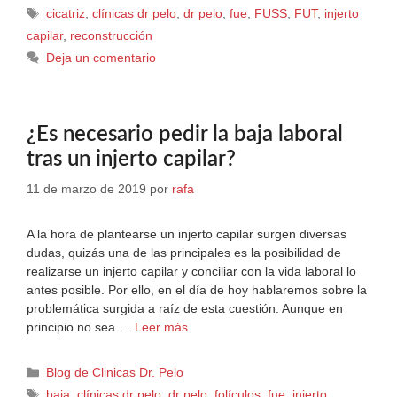
cicatriz
,
clínicas dr pelo
,
dr pelo
,
fue
,
FUSS
,
FUT
,
injerto
capilar
,
reconstrucción
Deja un comentario
¿Es necesario pedir la baja laboral
tras un injerto capilar?
11 de marzo de 2019
por
rafa
A la hora de plantearse un injerto capilar surgen diversas
dudas, quizás una de las principales es la posibilidad de
realizarse un injerto capilar y conciliar con la vida laboral lo
antes posible. Por ello, en el día de hoy hablaremos sobre la
problemática surgida a raíz de esta cuestión. Aunque en
principio no sea …
Leer más
Blog de Clinicas Dr. Pelo
baja
,
clínicas dr pelo
,
dr pelo
,
folículos
,
fue
,
injerto
,