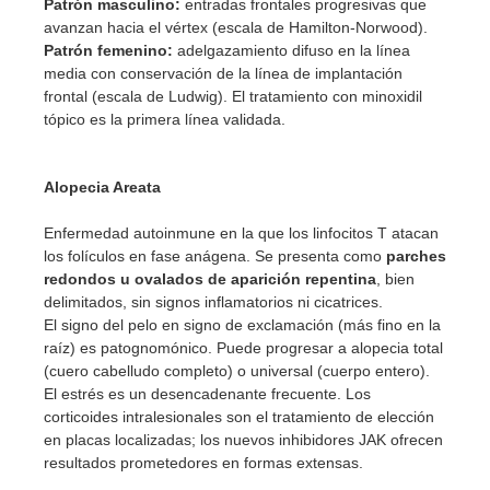
Patrón masculino:
entradas frontales progresivas que
avanzan hacia el vértex (escala de Hamilton-Norwood).
Patrón femenino:
adelgazamiento difuso en la línea
media con conservación de la línea de implantación
frontal (escala de Ludwig). El tratamiento con minoxidil
tópico es la primera línea validada.
Alopecia Areata
Enfermedad autoinmune en la que los linfocitos T atacan
los folículos en fase anágena. Se presenta como
parches
redondos u ovalados de aparición repentina
, bien
delimitados, sin signos inflamatorios ni cicatrices.
El signo del pelo en signo de exclamación (más fino en la
raíz) es patognomónico. Puede progresar a alopecia total
(cuero cabelludo completo) o universal (cuerpo entero).
El estrés es un desencadenante frecuente. Los
corticoides intralesionales son el tratamiento de elección
en placas localizadas; los nuevos inhibidores JAK ofrecen
resultados prometedores en formas extensas.