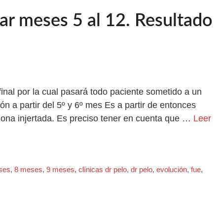
lar meses 5 al 12. Resultado
 final por la cual pasará todo paciente sometido a un
ión a partir del 5º y 6º mes Es a partir de entonces
zona injertada. Es preciso tener en cuenta que …
Leer
ses
,
8 meses
,
9 meses
,
clínicas dr pelo
,
dr pelo
,
evolución
,
fue
,