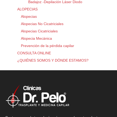
Badajoz -Depilación Láser Diodo
ALOPECIAS
Alopecias
Alopecias No Cicatriciales
Alopecias Cicatriciales
Alopecia Mecánica
Prevención de la pérdida capilar
CONSULTA ONLINE
¿QUIÉNES SOMOS Y DÓNDE ESTAMOS?