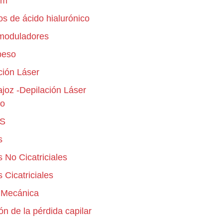
nm
os de ácido hialurónico
moduladores
peso
ción Láser
joz -Depilación Láser
do
S
s
 No Cicatriciales
 Cicatriciales
 Mecánica
n de la pérdida capilar