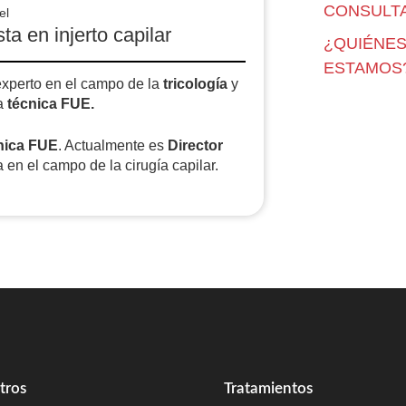
CONSULTA
el
ta en injerto capilar
¿QUIÉNE
ESTAMOS
experto en el campo de la
tricología
y
a
técnica FUE.
nica FUE
. Actualmente es
Director
a en el campo de la cirugía capilar.
tros
Tratamientos