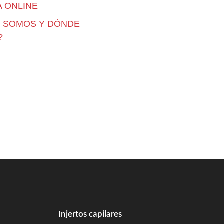
 ONLINE
S SOMOS Y DÓNDE
?
Injertos capilares