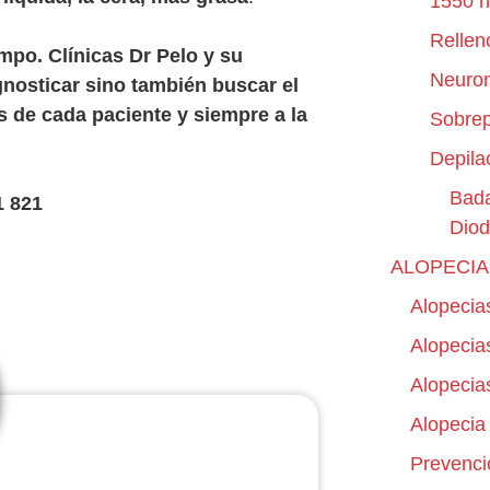
1550 
Rellen
mpo. Clínicas Dr Pelo y su
Neuro
gnosticar sino también buscar el
s de cada paciente y siempre a la
Sobre
Depila
Bada
 821
Dio
ALOPECIA
Alopecia
Alopecias
Alopecias
Alopecia
Prevenció