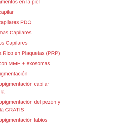
mentos en la piel
capilar
Capilares PDO
mas Capilares
os Capilares
 Rico en Plaquetas (PRP)
 con MMP + exosomas
igmentación
opigmentación capilar
lla
opigmentación del pezón y
ola GRATIS
opigmentación labios