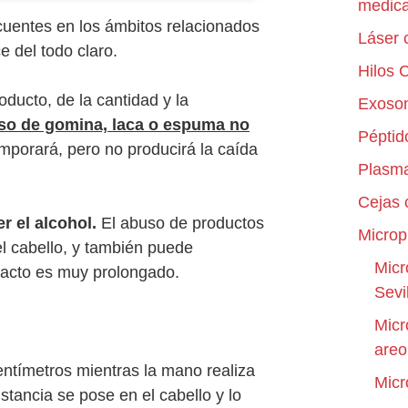
medica
uentes en los ámbitos relacionados
Láser 
 del todo claro.
Hilos 
ducto, de la cantidad y la
Exoso
uso de gomina, laca o espuma no
Péptid
mporará, pero no producirá la caída
Plasma
Cejas
r el alcohol.
El abuso de productos
Microp
el cabello, y también puede
Micr
tacto es muy prolongado.
Sevi
Micr
are
centímetros mientras la mano realiza
Micr
stancia se pose en el cabello y lo