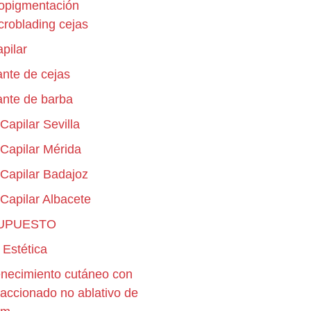
opigmentación
croblading cejas
apilar
ante de cejas
ante de barba
 Capilar Sevilla
 Capilar Mérida
o Capilar Badajoz
 Capilar Albacete
UPUESTO
 Estética
necimiento cutáneo con
fraccionado no ablativo de