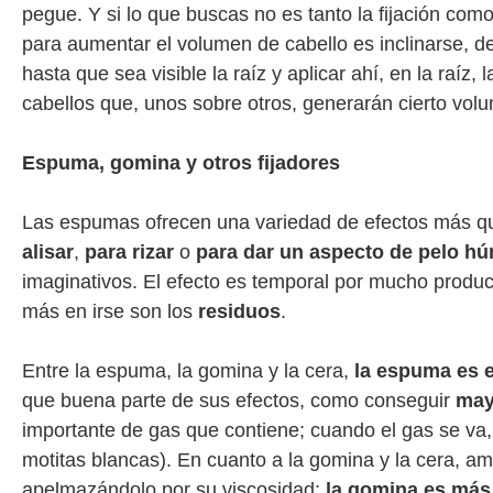
pegue. Y si lo que buscas no es tanto la fijación com
para aumentar el volumen de cabello es inclinarse, de
hasta que sea visible la raíz y aplicar ahí, en la raíz,
cabellos que, unos sobre otros, generarán cierto vol
Espuma, gomina y otros fijadores
Las espumas ofrecen una variedad de efectos más qu
alisar
,
para rizar
o
para dar un aspecto de pelo h
imaginativos. El efecto es temporal por mucho produc
más en irse son los
residuos
.
Entre la espuma, la gomina y la cera,
la espuma es e
que buena parte de sus efectos, como conseguir
may
importante de gas que contiene; cuando el gas se va, 
motitas blancas). En cuanto a la gomina y la cera, a
apelmazándolo por su viscosidad:
la gomina es más 