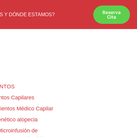
Reserva
S Y DÓNDE ESTAMOS?
Cita
ENTOS
ntos Capilares
ientos Médico Capilar
enético alopecia
croinfusión de