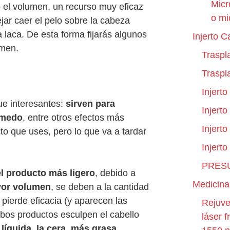
Micr
o el volumen, un recurso muy eficaz
o mi
jar caer el pelo sobre la cabeza
 la laca. De esta forma fijarás algunos
Injerto C
umen.
Traspl
Traspl
Injerto
e interesantes:
sirven para
Injerto
úmedo
, entre otros efectos más
Injert
to que uses, pero lo que va a tardar
Injerto
PRES
l producto más ligero
, debido a
Medicina
or volumen
, se deben a la cantidad
pierde eficacia (y aparecen las
Rejuve
mbos productos esculpen el cabello
láser 
líquida, la cera, más grasa
.