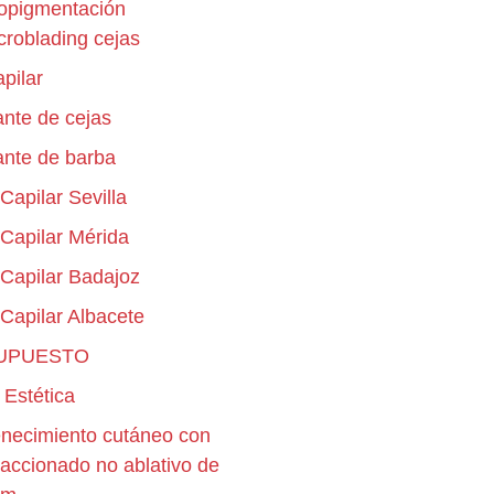
opigmentación
croblading cejas
apilar
ante de cejas
ante de barba
 Capilar Sevilla
 Capilar Mérida
o Capilar Badajoz
 Capilar Albacete
UPUESTO
 Estética
necimiento cutáneo con
fraccionado no ablativo de