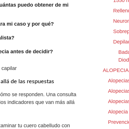
1550 
cuántas puedo obtener de mi
Rellen
Neuro
ara mi caso y por qué?
Sobre
lista?
Depila
cia antes de decidir?
Bada
Dio
ALOPECIA
Alopecia
allá de las respuestas
Alopecias
 cómo se responden. Una consulta
Alopecias
rios indicadores que van más allá
Alopecia
Prevenció
xaminar tu cuero cabelludo con