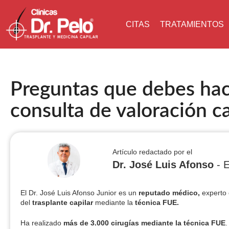
CITAS
TRATAMIENTOS
Preguntas que debes hac
consulta de valoración ca
Artículo redactado por el
Dr. José Luis Afonso
- E
El Dr. José Luis Afonso Junior es un
reputado médico,
experto 
del
trasplante capilar
mediante la
técnica FUE.
Ha realizado
más de 3.000 cirugías
mediante la técnica FUE
.