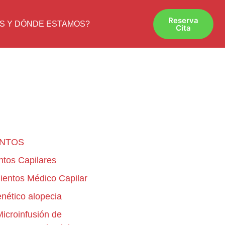
Reserva
S Y DÓNDE ESTAMOS?
Cita
ENTOS
ntos Capilares
ientos Médico Capilar
enético alopecia
croinfusión de