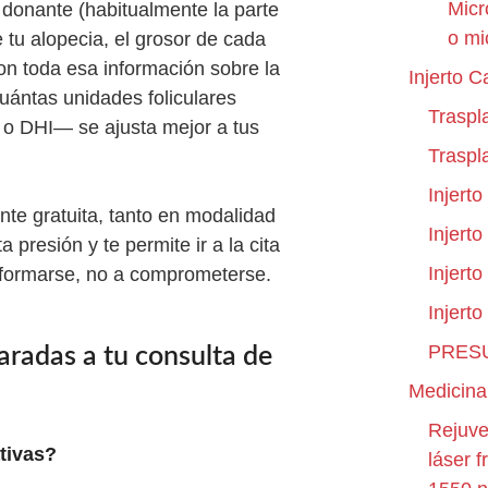
Micr
 donante (habitualmente la parte
o mi
e tu alopecia, el grosor de cada
on toda esa información sobre la
Injerto C
 cuántas unidades foliculares
Traspl
o DHI— se ajusta mejor a tus
Traspl
Injerto
nte gratuita, tanto en modalidad
Injerto
presión y te permite ir a la cita
Injert
informarse, no a comprometerse.
Injerto
PRES
aradas a tu consulta de
Medicina
Rejuve
tivas?
láser 