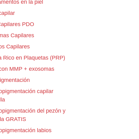
mentos en la piel
capilar
Capilares PDO
mas Capilares
os Capilares
 Rico en Plaquetas (PRP)
 con MMP + exosomas
igmentación
opigmentación capilar
lla
opigmentación del pezón y
ola GRATIS
opigmentación labios