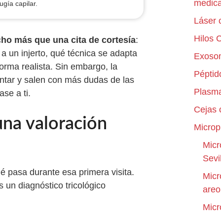
medica
ugía capilar.
Láser 
Hilos 
o más que una cita de cortesía
:
a un injerto, qué técnica se adapta
Exoso
orma realista. Sin embargo, la
Péptid
untar y salen con más dudas de las
Plasma
ase a ti.
Cejas
na valoración
Microp
Micr
Sevi
é pasa durante esa primera visita.
Micr
 un diagnóstico tricológico
are
Micr