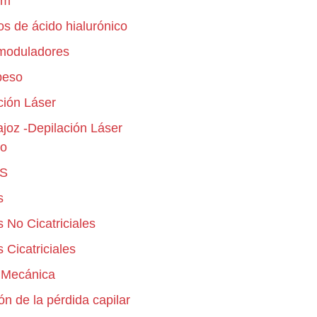
nm
os de ácido hialurónico
moduladores
peso
ción Láser
joz -Depilación Láser
do
S
s
 No Cicatriciales
 Cicatriciales
 Mecánica
n de la pérdida capilar