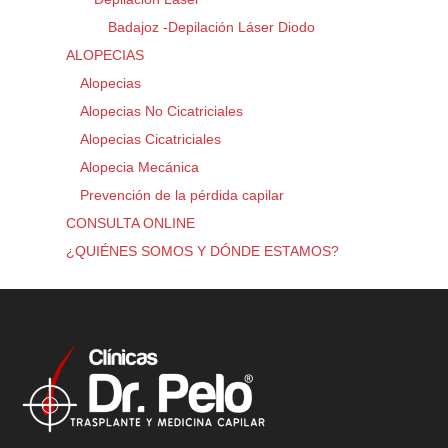
Badajoz -Depilación Láser Diodo
ALOPECIAS
Alopecias
Alopecias No Cicatriciales
Alopecias Cicatriciales
Alopecia Mecánica
Prevención de la pérdida capilar
CONSULTA ONLINE
¿QUIÉNES SOMOS Y DÓNDE ESTAMOS?